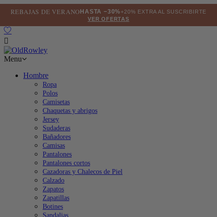
REBAJAS DE VERANO
HASTA −30%
+20% EXTRA AL SUSCRIBIRTE
VER OFERTAS

Menu
Hombre
Ropa
Polos
Camisetas
Chaquetas y abrigos
Jersey
Sudaderas
Bañadores
Camisas
Pantalones
Pantalones cortos
Cazadoras y Chalecos de Piel
Calzado
Zapatos
Zapatillas
Botines
Sandalias